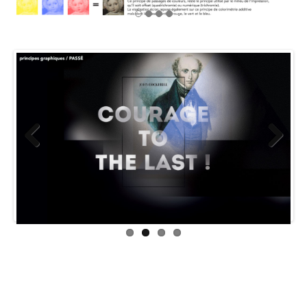
Previou
Next
s