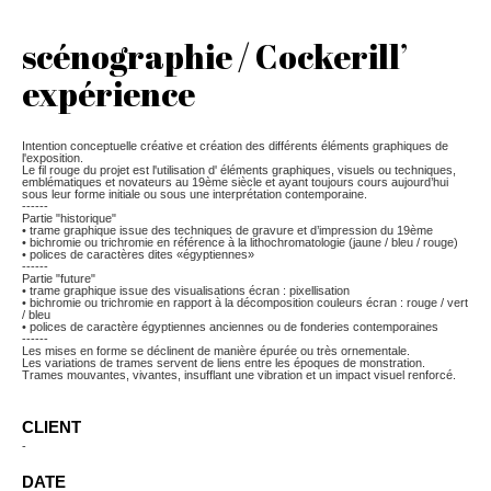
scénographie / Cockerill’
expérience
Intention conceptuelle créative et création des différents éléments graphiques de
l'exposition.
Le fil rouge du projet est l'utilisation d' éléments graphiques, visuels ou techniques,
emblématiques et novateurs au 19ème siècle et ayant toujours cours aujourd’hui
sous leur forme initiale ou sous une interprétation contemporaine.
------
Partie "historique"
• trame graphique issue des techniques de gravure et d’impression du 19ème
• bichromie ou trichromie en référence à la lithochromatologie (jaune / bleu / rouge)
• polices de caractères dites «égyptiennes»
------
Partie "future"
• trame graphique issue des visualisations écran : pixellisation
• bichromie ou trichromie en rapport à la décomposition couleurs écran : rouge / vert
/ bleu
• polices de caractère égyptiennes anciennes ou de fonderies contemporaines
------
Les mises en forme se déclinent de manière épurée ou très ornementale.
Les variations de trames servent de liens entre les époques de monstration.
Trames mouvantes, vivantes, insufflant une vibration et un impact visuel renforcé.
CLIENT
-
DATE